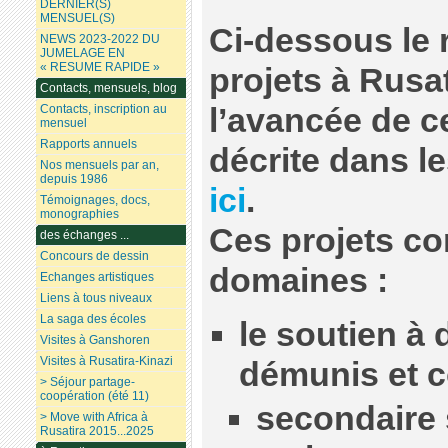
DERNIER(S)
MENSUEL(S)
Ci-dessous le 
NEWS 2023-2022 DU
JUMELAGE EN
« RESUME RAPIDE »
projets à Rusat
Contacts, mensuels, blog
l’avancée de c
Contacts, inscription au
mensuel
Rapports annuels
décrite dans 
Nos mensuels par an,
depuis 1986
ici
.
Témoignages, docs,
monographies
Ces projets co
des échanges ...
Concours de dessin
domaines :
Echanges artistiques
Liens à tous niveaux
La saga des écoles
le soutien à 
Visites à Ganshoren
Visites à Rusatira-Kinazi
démunis et 
> Séjour partage-
coopération (été 11)
secondaire 
> Move with Africa à
Rusatira 2015...2025