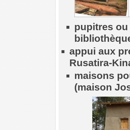
pupitres ou
bibliothèqu
appui aux pr
Rusatira-Kina
maisons pou
(maison Jo