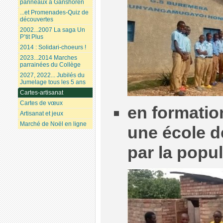
panneaux à Ganshoren
...et Promenades-Quiz de
découvertes
2002...2007 La saga Un
P’tit Plus
2014 : Solidari-choeurs !
2023...2014 Marches
parrainées du Collège
2027, 2022... Jubilés du
Jumelage tous les 5 ans
Cartes-artisanat
Cartes de vœux
en formatio
Artisanat et jeux
Marché de Noël en ligne
une école d
par la popu