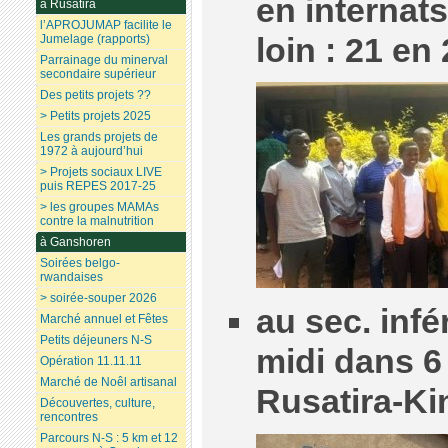
en internats
à Rusatira
l’APROJUMAP facilite le
loin : 21 en
Jumelage (rapports)
Parrainage du minerval
secondaire supérieur
Des petits projets ??
> Petits projets 2025
Les grands projets de
1972 à aujourd’hui
> Projets sociaux LIVE
puis REPES 2017-25
> les groupes MAMAs
contre la malnutrition
à Ganshoren
Soirées belgo-
rwandaises
> soirée-souper 2026
au sec. infé
Marché annuel et Fêtes
Petits déjeuners N-S
midi dans 6
Opération 11.11.11
Marché de Noêl artisanal
Rusatira-Ki
Découvertes, culture,
rencontres
Parcours N-S : 5 km et 12