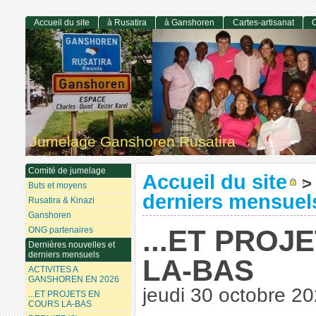
Accueil du site
à Rusatira
à Ganshoren
Cartes-artisanat
C
Jumelage Ganshoren Rusatira
Comité de jumelage
Accueil du site
>
Buts et moyens
derniers mensuel
Rusatira & Kinazi
Ganshoren
...ET PROJ
ONG partenaires
Dernières nouvelles et
derniers mensuels
LA-BAS
ACTIVITES A
GANSHOREN EN 2026
jeudi 30 octobre 2
...ET PROJETS EN
COURS LA-BAS