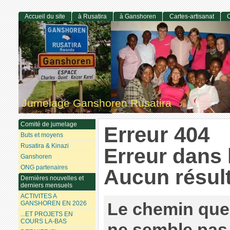
Accueil du site
à Rusatira
à Ganshoren
Cartes-artisanat
C
Jumelage Ganshoren Rusatira
Comité de jumelage
Erreur 404
Buts et moyens
Rusatira & Kinazi
Erreur dans 
Ganshoren
ONG partenaires
Aucun résult
Dernières nouvelles et
derniers mensuels
ACTIVITES A
Le chemin que
GANSHOREN EN 2026
...ET PROJETS EN
COURS LA-BAS
ne semble pas 