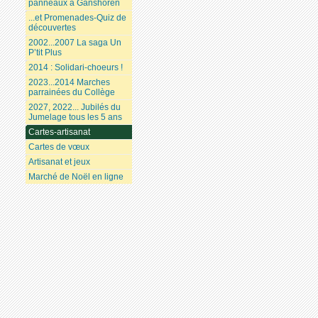
panneaux à Ganshoren
...et Promenades-Quiz de
découvertes
2002...2007 La saga Un
P’tit Plus
2014 : Solidari-choeurs !
2023...2014 Marches
parrainées du Collège
2027, 2022... Jubilés du
Jumelage tous les 5 ans
Cartes-artisanat
Cartes de vœux
Artisanat et jeux
Marché de Noël en ligne