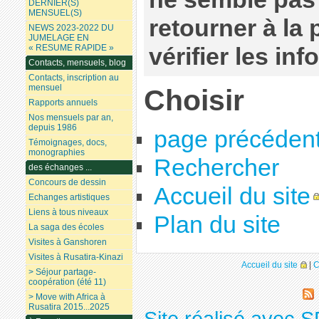
DERNIER(S)
MENSUEL(S)
retourner à la
NEWS 2023-2022 DU
JUMELAGE EN
« RESUME RAPIDE »
vérifier les in
Contacts, mensuels, blog
Contacts, inscription au
mensuel
Choisir
Rapports annuels
Nos mensuels par an,
depuis 1986
page précéden
Témoignages, docs,
monographies
Rechercher
des échanges ...
Concours de dessin
Accueil du site
Echanges artistiques
Liens à tous niveaux
Plan du site
La saga des écoles
Visites à Ganshoren
Visites à Rusatira-Kinazi
Accueil du site
|
C
> Séjour partage-
coopération (été 11)
> Move with Africa à
Rusatira 2015...2025
Site réalisé avec S