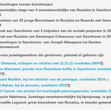
wisselingen tussen kunstenaars
eentelijke stage van 4 verantwoordelijke van Rusatira in Ganshor
1
oolreis van 25 jonge Brusselaars in Rusatira en Rwanda met Gwen
9
oek aan Ganshoren van 2 helpsters van de sociale projecten in 2
oek aan Rusatira van Dominique Crèvecoeur van Gasnhoren in 2
moetingen in Ganshoren: van Joseph Ndwayene tot Damien
dermeersch
 over jumelagewerkers die gestorven, gehuwd of geboren zijn
 Demanet, schepen en stichter met 11.11.11 overleden 2004
er Mannaert, pionier voor Rwandese koffie in Ganshoren overled
3
nard Marlière, bij het stichten van de jumelage, overleden 2014
i Rahier, bij de pioniers, overleden 2016
ri Canart, van pionier tot overtuigde penningmeester, overleden 
nçois Habimana, Jumelage-verantwoordelijke bij Aprojumap, is g
naëlle Legrand, grote bezoekster van Rusatira, is moeder gewor