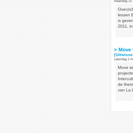
maandag 15 
Overzic
lessen 
is geven
2011, in
> Move w
(Uitwissel
zaterdag 2 m
Move wit
project
Intercul
de thema
van La L