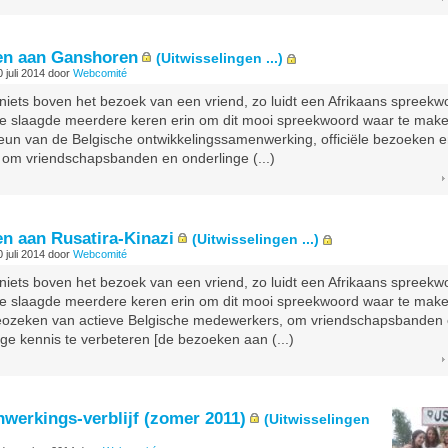
en aan Ganshoren
(Uitwisselingen ...)
 juli 2014
door
Webcomité
 niets boven het bezoek van een vriend, zo luidt een Afrikaans spreekw
e slaagde meerdere keren erin om dit mooi spreekwoord waar te mak
steun van de Belgische ontwikkelingssamenwerking, officiële bezoeken 
 om vriendschapsbanden en onderlinge (...)
n aan Rusatira-Kinazi
(Uitwisselingen ...)
 juli 2014
door
Webcomité
 niets boven het bezoek van een vriend, zo luidt een Afrikaans spreekw
e slaagde meerdere keren erin om dit mooi spreekwoord waar te mak
beozeken van actieve Belgische medewerkers, om vriendschapsbanden
nge kennis te verbeteren [de bezoeken aan (...)
werkings-verblijf (zomer 2011)
(Uitwisselingen