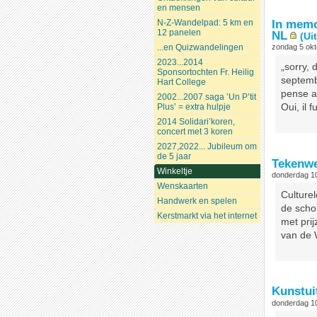
en mensen
In memo
N-Z-Wandelpad: 5 km en
12 panelen
NL
(Ui
...en Quizwandelingen
zondag 5 okt
2023...2014
„sorry, 
Sponsortochten Fr. Heilig
septemb
Hart College
pense av
2002...2007 saga ’Un P’tit
Plus’ = extra hulpje
Oui, il 
2014 Solidari’koren,
concert met 3 koren
2027,2022... Jubileum om
de 5 jaar
Tekenwe
Winkeltje
donderdag 10
Wenskaarten
Culture
Handwerk en spelen
de schol
Kerstmarkt via het internet
met prij
van de W
Kunstui
donderdag 10