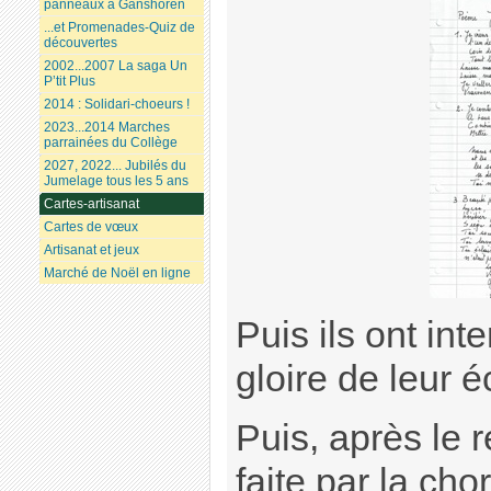
panneaux à Ganshoren
...et Promenades-Quiz de
découvertes
2002...2007 La saga Un
P’tit Plus
2014 : Solidari-choeurs !
2023...2014 Marches
parrainées du Collège
2027, 2022... Jubilés du
Jumelage tous les 5 ans
Cartes-artisanat
Cartes de vœux
Artisanat et jeux
Marché de Noël en ligne
Puis ils ont int
gloire de leur é
Puis, après le r
faite par la cho