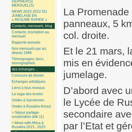
DERNIER(S)
MENSUEL(S)
La Promenade 
NEWS 2023-2022 DU
JUMELAGE EN
« RESUME RAPIDE »
panneaux, 5 km 
Contacts, mensuels, blog
col. droite.
Contacts, inscription au
mensuel
Rapports annuels
Et le 21 mars, 
Nos mensuels par an,
depuis 1986
Témoignages, docs,
mis en évidence
monographies
des échanges ...
jumelage.
Concours de dessin
Echanges artistiques
D’abord avec u
Liens à tous niveaux
La saga des écoles
le Lycée de Rus
Visites à Ganshoren
Visites à Rusatira-Kinazi
secondaire avec
> Séjour partage-
coopération (été 11)
par l’Etat et gé
> Move with Africa à
Rusatira 2015...2025