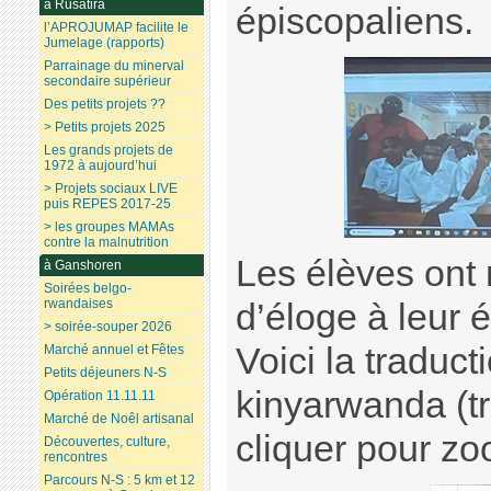
à Rusatira
épiscopaliens.
l’APROJUMAP facilite le
Jumelage (rapports)
Parrainage du minerval
secondaire supérieur
Des petits projets ??
> Petits projets 2025
Les grands projets de
1972 à aujourd’hui
> Projets sociaux LIVE
puis REPES 2017-25
> les groupes MAMAs
contre la malnutrition
Les élèves ont
à Ganshoren
Soirées belgo-
rwandaises
d’éloge à leur é
> soirée-souper 2026
Voici la traduct
Marché annuel et Fêtes
Petits déjeuners N-S
kinyarwanda (t
Opération 11.11.11
Marché de Noêl artisanal
cliquer pour zo
Découvertes, culture,
rencontres
Parcours N-S : 5 km et 12