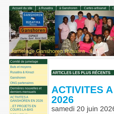
Accueil du site
à Rusatira
à Ganshoren
Cartes-artisanat
C
Jumelage Ganshoren Rusatira
Comité de jumelage
Buts et moyens
Rusatira & Kinazi
ARTICLES LES PLUS RÉCENTS
Ganshoren
ONG partenaires
ACTIVITES 
Dernières nouvelles et
derniers mensuels
2026
ACTIVITES A
GANSHOREN EN 2026
...ET PROJETS EN
samedi 20 juin 202
COURS LA-BAS